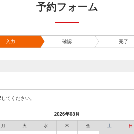
予約フォーム
入力
確認
完了
択してください。
2026年08月
月
火
水
木
金
土
日